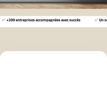
✅
+200 entreprises accompagnées avec succès
✅
Un se